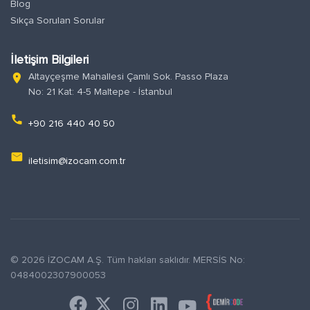
Blog
Sıkça Sorulan Sorular
İletişim Bilgileri
Altayçeşme Mahallesi Çamlı Sok. Passo Plaza
location_on
No: 21 Kat: 4-5 Maltepe - İstanbul
phone
+90 216 440 40 50
email
iletisim@izocam.com.tr
© 2026 İZOCAM A.Ş. Tüm hakları saklıdır. MERSİS No:
0484002307900053