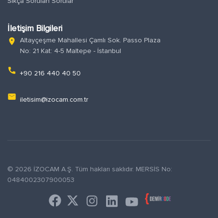
Sıkça Sorulan Sorular
İletişim Bilgileri
Altayçeşme Mahallesi Çamlı Sok. Passo Plaza
location_on
No: 21 Kat: 4-5 Maltepe - İstanbul
phone
+90 216 440 40 50
email
iletisim@izocam.com.tr
© 2026 İZOCAM A.Ş. Tüm hakları saklıdır. MERSİS No:
0484002307900053