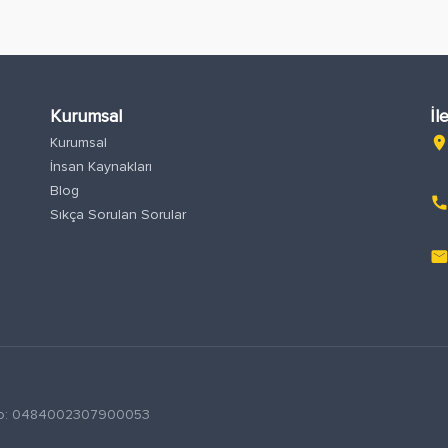
Kurumsal
İl
Kurumsal
location_o
İnsan Kaynakları
Blog
phon
Sıkça Sorulan Sorular
emai
S No: 0484002307900053