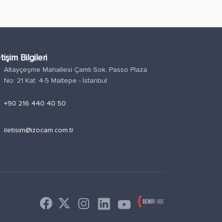
etişim Bilgileri
Altayçeşme Mahallesi Çamlı Sok. Passo Plaza
n
No: 21 Kat: 4-5 Maltepe - İstanbul
e
+90 216 440 40 50
l
iletisim@izocam.com.tr