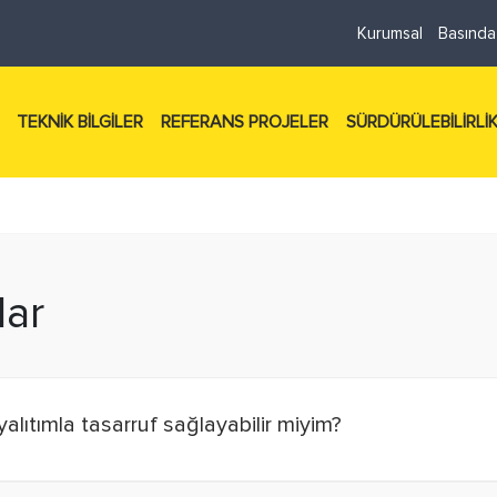
Kurumsal
Basında
TEKNİK BİLGİLER
REFERANS PROJELER
SÜRDÜRÜLEBİLİRLİ
lar
alıtımla tasarruf sağlayabilir miyim?