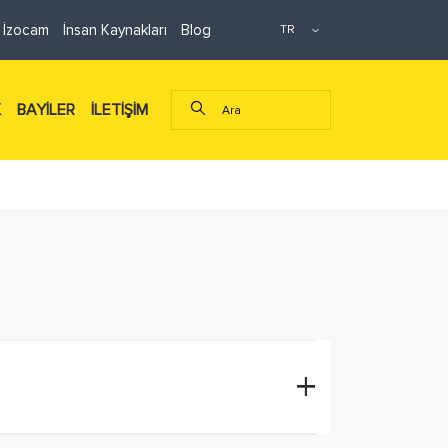
 İzocam
İnsan Kaynakları
Blog
K
BAYİLER
İLETİŞİM