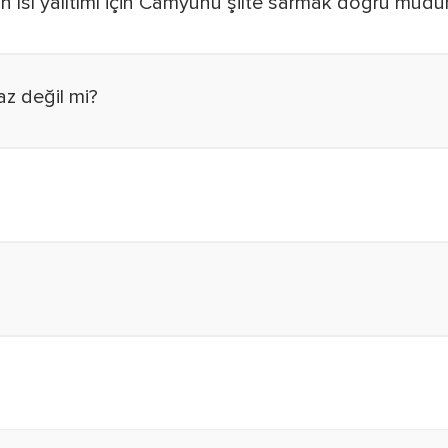
ın ısı yalıtımı için Camyünü şilte sarmak doğru mudu
az değil mi?