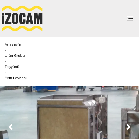
Anasayfa
-
Ürün Grubu
-
Taşyünü
-
Fırın Levhası
Previous
Next