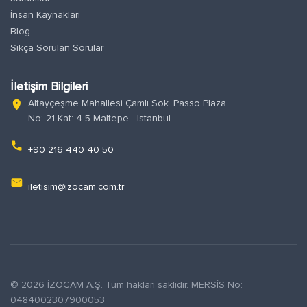
İnsan Kaynakları
Blog
Sıkça Sorulan Sorular
İletişim Bilgileri
Altayçeşme Mahallesi Çamlı Sok. Passo Plaza
location_on
No: 21 Kat: 4-5 Maltepe - İstanbul
phone
+90 216 440 40 50
email
iletisim@izocam.com.tr
© 2026 İZOCAM A.Ş. Tüm hakları saklıdır. MERSİS No:
0484002307900053