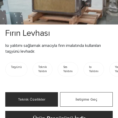
Fırın Levhası
Isı yalıtımı sağlamak amacıyla fırın imalatında kullanılan
taşyünü levhadır.
Taşyünü
Teknik
Ses
Isı
Ya
Yalıtım
Yalıtımı
Yalıtımı
Ya
Teknik Özellikler
İletişime Geç