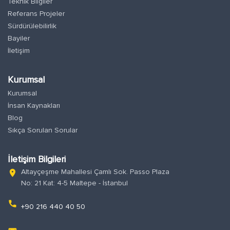
Teknik Bilgiler
Referans Projeler
Sürdürülebilirlik
Bayiler
İletişim
Kurumsal
Kurumsal
İnsan Kaynakları
Blog
Sıkça Sorulan Sorular
İletişim Bilgileri
Altayçeşme Mahallesi Çamlı Sok. Passo Plaza
location_on
No: 21 Kat: 4-5 Maltepe - İstanbul
phone
+90 216 440 40 50