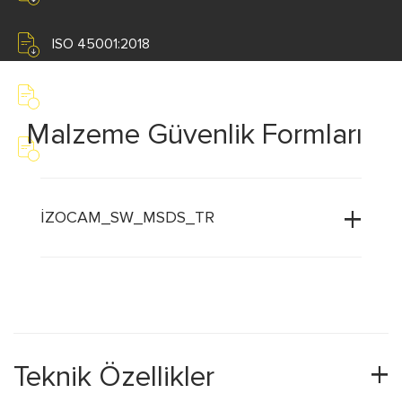
ISO 45001:2018
ISO 50001:2018
Malzeme Güvenlik Formları
TS EN 14303 - TY TSE BELGESİ
İZOCAM_SW_MSDS_TR
Teknik Özellikler