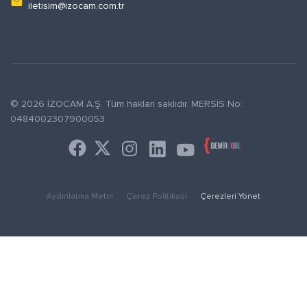
email
iletisim@izocam.com.tr
© 2026 İZOCAM A.Ş. Tüm hakları saklıdır. MERSİS No:
0484002307900053
Aydınlatma Metni
Çerez Politikası
Çerezleri Yönet