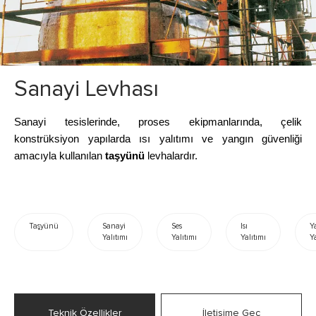
Sanayi Levhası
Sanayi tesislerinde, proses ekipmanlarında, çelik
konstrüksiyon yapılarda ısı yalıtımı ve yangın güvenliği
amacıyla kullanılan
taşyünü
levhalardır.
Taşyünü
Sanayi
Ses
Isı
Y
Yalıtımı
Yalıtımı
Yalıtımı
Ya
Teknik Özellikler
İletişime Geç