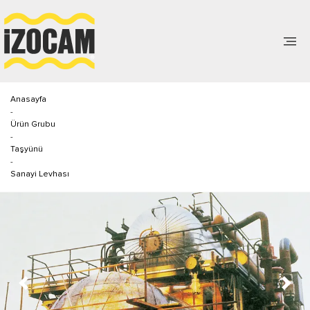
Anasayfa
-
Ürün Grubu
-
Taşyünü
-
Sanayi Levhası
Previous
Next