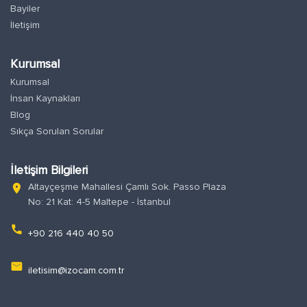
Bayiler
İletişim
Kurumsal
Kurumsal
İnsan Kaynakları
Blog
Sıkça Sorulan Sorular
İletişim Bilgileri
Altayçeşme Mahallesi Çamlı Sok. Passo Plaza
location_on
No: 21 Kat: 4-5 Maltepe - İstanbul
phone
+90 216 440 40 50
email
iletisim@izocam.com.tr