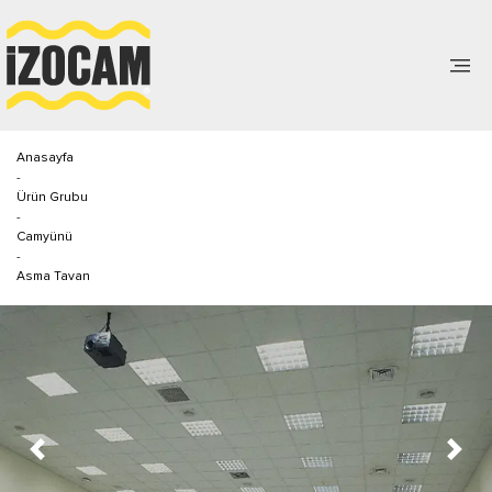
Anasayfa
-
Ürün Grubu
-
Camyünü
-
Asma Tavan
Previous
Next