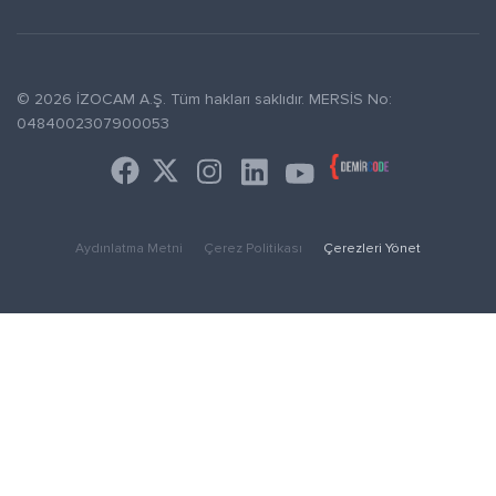
© 2026 İZOCAM A.Ş. Tüm hakları saklıdır. MERSİS No:
0484002307900053
Aydınlatma Metni
Çerez Politikası
Çerezleri Yönet