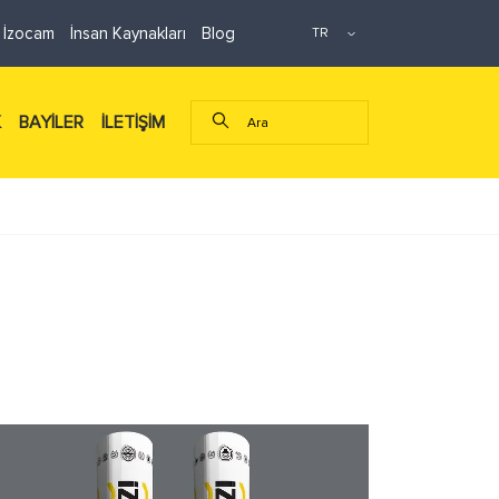
 İzocam
İnsan Kaynakları
Blog
K
BAYİLER
İLETİŞİM