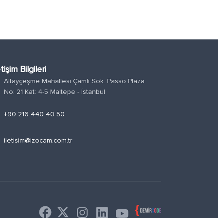
etişim Bilgileri
Altayçeşme Mahallesi Çamlı Sok. Passo Plaza
n
No: 21 Kat: 4-5 Maltepe - İstanbul
e
+90 216 440 40 50
l
iletisim@izocam.com.tr