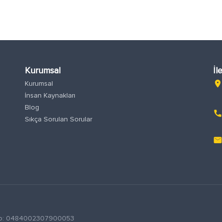
Kurumsal
İl
Kurumsal
location_o
İnsan Kaynakları
Blog
phon
Sıkça Sorulan Sorular
emai
S No: 0484002307900053