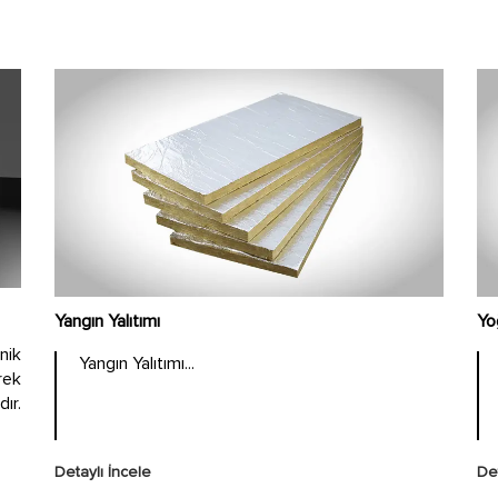
Yangın Yalıtımı
Yo
nik
Yangın Yalıtımı...
rek
ır.
Detaylı İncele
Det