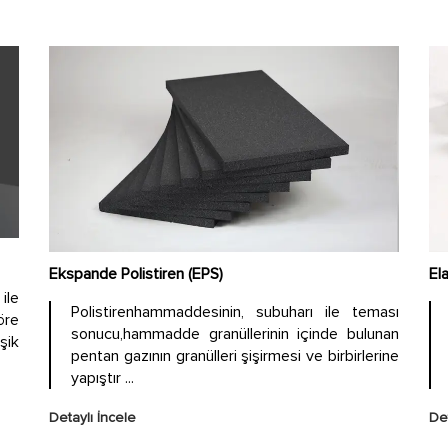
Ekspande Polistiren (EPS)
El
ile
Polistirenhammaddesinin, subuharı ile teması
öre
sonucu,hammadde granüllerinin içinde bulunan
şik
pentan gazının granülleri şişirmesi ve birbirlerine
yapıştır ...
Detaylı İncele
Det