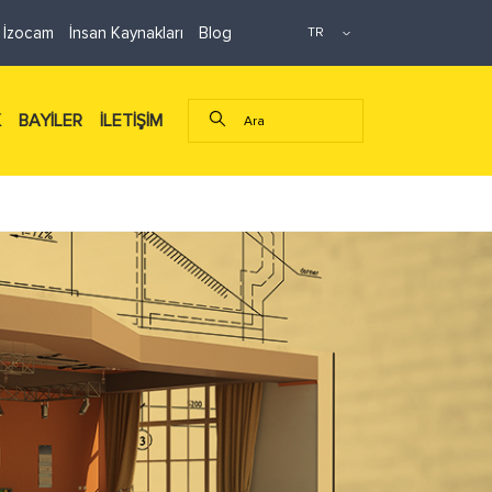
 İzocam
İnsan Kaynakları
Blog
K
BAYİLER
İLETİŞİM