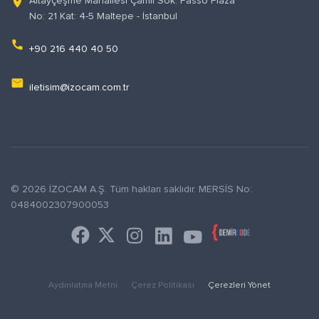
Altayçeşme Mahallesi Çamlı Sok. Passo Plaza
location_on
No: 21 Kat: 4-5 Maltepe - İstanbul
phone
+90 216 440 40 50
email
iletisim@izocam.com.tr
© 2026 İZOCAM A.Ş. Tüm hakları saklıdır. MERSİS No:
0484002307900053
Aydınlatma Metni
Çerez Politikası
Çerezleri Yönet