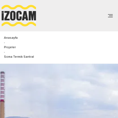
Anasayfa
-
Projeler
-
Soma Termik Santral