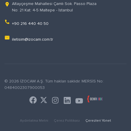
Altayçeşme Mahallesi Çamlı Sok. Passo Plaza
location_on
No: 21 Kat: 4-5 Maltepe - İstanbul
phone
+90 216 440 40 50
email
iletisim@izocam.com.tr
© 2026 İZOCAM A.Ş. Tüm hakları saklıdır. MERSİS No:
0484002307900053
Aydınlatma Metni
Çerez Politikası
Çerezleri Yönet