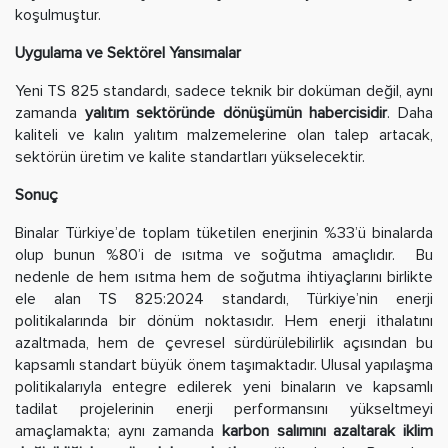
koşulmuştur.
Uygulama ve Sektörel Yansımalar
Yeni TS 825 standardı, sadece teknik bir doküman değil, aynı
zamanda
yalıtım sektöründe dönüşümün habercisidir
. Daha
kaliteli ve kalın yalıtım malzemelerine olan talep artacak,
sektörün üretim ve kalite standartları yükselecektir.
Sonuç
Binalar Türkiye’de toplam tüketilen enerjinin %33’ü binalarda
olup bunun %80’i de ısıtma ve soğutma amaçlıdır. Bu
nedenle de hem ısıtma hem de soğutma ihtiyaçlarını birlikte
ele alan TS 825:2024 standardı, Türkiye’nin enerji
politikalarında bir dönüm noktasıdır. Hem enerji ithalatını
azaltmada, hem de çevresel sürdürülebilirlik açısından bu
kapsamlı standart büyük önem taşımaktadır. Ulusal yapılaşma
politikalarıyla entegre edilerek yeni binaların ve kapsamlı
tadilat projelerinin enerji performansını yükseltmeyi
amaçlamakta; aynı zamanda
karbon salımını azaltarak iklim