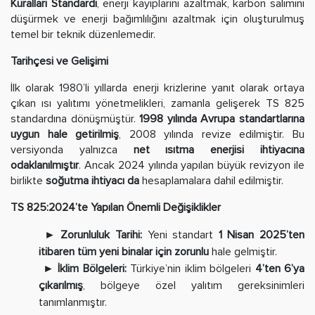
Kuralları Standardı
, enerji kayıplarını azaltmak, karbon salımını
düşürmek ve enerji bağımlılığını azaltmak için oluşturulmuş
temel bir teknik düzenlemedir.
Tarihçesi ve Gelişimi
İlk olarak 1980’li yıllarda enerji krizlerine yanıt olarak ortaya
çıkan ısı yalıtımı yönetmelikleri, zamanla gelişerek TS 825
standardına dönüşmüştür.
1998 yılında Avrupa standartlarına
uygun hale getirilmiş
, 2008 yılında revize edilmiştir. Bu
versiyonda yalnızca
net ısıtma enerjisi ihtiyacına
odaklanılmıştır
. Ancak 2024 yılında yapılan büyük revizyon ile
birlikte
soğutma ihtiyacı da
hesaplamalara dahil edilmiştir.
TS 825:2024’te Yapılan Önemli Değişiklikler
► Zorunluluk Tarihi:
Yeni standart
1 Nisan 2025’ten
itibaren tüm yeni binalar için zorunlu
hale gelmiştir.
► İklim Bölgeleri:
Türkiye’nin iklim bölgeleri
4’ten 6’ya
çıkarılmış
, bölgeye özel yalıtım gereksinimleri
tanımlanmıştır.