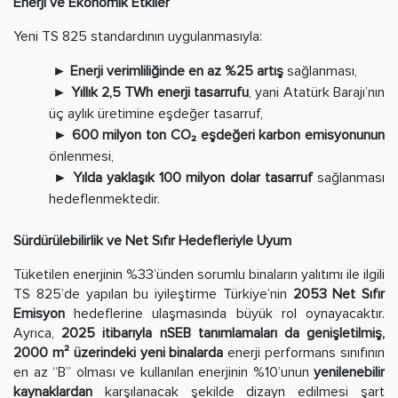
Enerji ve Ekonomik Etkiler
Yeni TS 825 standardının uygulanmasıyla:
► Enerji verimliliğinde en az %25 artış
sağlanması,
► Yıllık 2,5 TWh enerji tasarrufu
, yani Atatürk Barajı’nın
üç aylık üretimine eşdeğer tasarruf,
► 600 milyon ton CO₂ eşdeğeri karbon emisyonunun
önlenmesi,
► Yılda yaklaşık 100 milyon dolar tasarruf
sağlanması
hedeflenmektedir.
Sürdürülebilirlik ve Net Sıfır Hedefleriyle Uyum
Tüketilen enerjinin %33’ünden sorumlu binaların yalıtımı ile ilgili
TS 825’de yapılan bu iyileştirme Türkiye’nin
2053 Net Sıfır
Emisyon
hedeflerine ulaşmasında büyük rol oynayacaktır.
Ayrıca,
2025 itibarıyla nSEB tanımlamaları da genişletilmiş,
2000 m² üzerindeki yeni binalarda
enerji performans sınıfının
en az “B” olması ve kullanılan enerjinin %10’unun
yenilenebilir
kaynaklardan
karşılanacak şekilde dizayn edilmesi şart