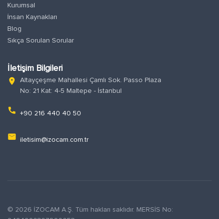
Kurumsal
İnsan Kaynakları
Blog
Sıkça Sorulan Sorular
İletişim Bilgileri
Altayçeşme Mahallesi Çamlı Sok. Passo Plaza
location_on
No: 21 Kat: 4-5 Maltepe - İstanbul
phone
+90 216 440 40 50
email
iletisim@izocam.com.tr
© 2026 İZOCAM A.Ş. Tüm hakları saklıdır. MERSİS No: