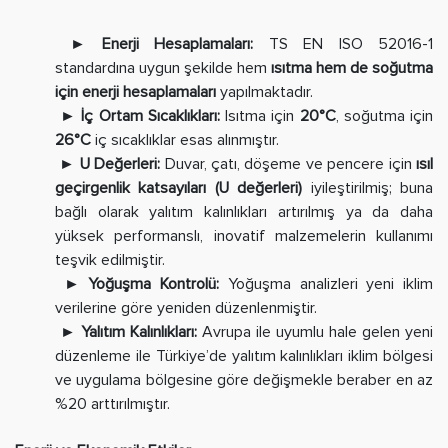
► Enerji Hesaplamaları:
TS EN ISO 52016-1
standardına uygun şekilde hem
ısıtma hem de soğutma
için enerji hesaplamaları
yapılmaktadır.
► İç Ortam Sıcaklıkları:
Isıtma için
20°C
, soğutma için
26°C
iç sıcaklıklar esas alınmıştır.
► U Değerleri:
Duvar, çatı, döşeme ve pencere için
ısıl
geçirgenlik katsayıları (U değerleri)
iyileştirilmiş; buna
bağlı olarak yalıtım kalınlıkları artırılmış ya da daha
yüksek performanslı, inovatif malzemelerin kullanımı
teşvik edilmiştir.
► Yoğuşma Kontrolü:
Yoğuşma analizleri yeni iklim
verilerine göre yeniden düzenlenmiştir.
► Yalıtım Kalınlıkları:
Avrupa ile uyumlu hale gelen yeni
düzenleme ile Türkiye’de yalıtım kalınlıkları iklim bölgesi
ve uygulama bölgesine göre değişmekle beraber en az
%20 arttırılmıştır.