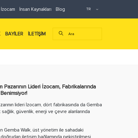
 İzocam
İnsan Kaynakları
Blog
K
BAYİLER
İLETİŞİM
m Pazarının Lideri İzocam, Fabrikalarında
 Benimsiyor!
zarının lideri İzocam, dört fabrikasında da Gemba
ağlık, güvenlik, enerji ve çevre alanlarında
n Gemba Walk, üst yönetim ile sahadaki
 doğrudan iletişim bağlamında pekiştirilmesi