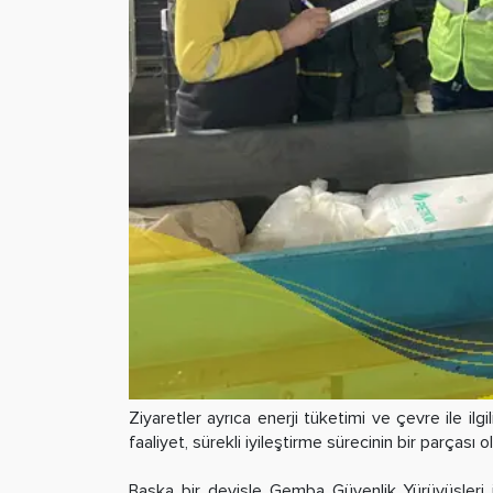
Ziyaretler ayrıca enerji tüketimi ve çevre ile il
faaliyet, sürekli iyileştirme sürecinin bir parçası
Başka bir deyişle Gemba Güvenlik Yürüyüşleri il