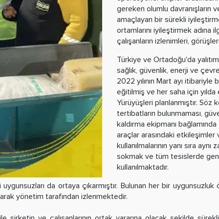
gereken olumlu davranışların v
amaçlayan bir sürekli iyileştir
ortamlarını iyileştirmek adına il
çalışanların izlenimleri, görüşleri 
Türkiye ve Ortadoğu'da yalıtım
sağlık, güvenlik, enerji ve çev
2022 yılının Mart ayı itibariyle
eğitilmiş ve her saha için yıl
Yürüyüşleri planlanmıştır. Söz
tertibatların bulunmaması, güven
kaldırma ekipmanı bağlamında g
araçlar arasındaki etkileşimler vb
kullanılmalarının yanı sıra aynı
sokmak ve tüm tesislerde gene
kullanılmaktadır.
gili uygunsuzları da ortaya çıkarmıştır. Bulunan her bir uygunsuzlu
 olarak yönetim tarafından izlenmektedir.
e şirketin ve çalışanlarının ortak yararına olacak şekilde sürekl