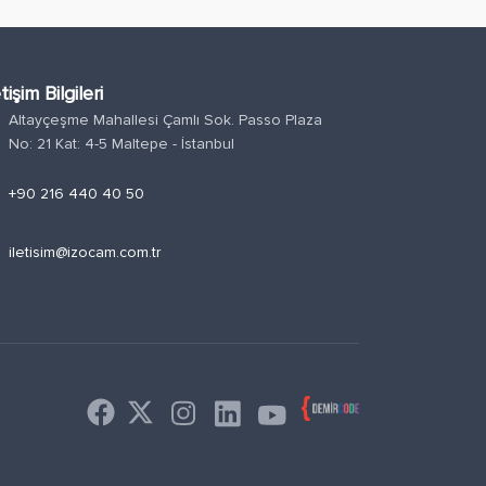
etişim Bilgileri
Altayçeşme Mahallesi Çamlı Sok. Passo Plaza
n
No: 21 Kat: 4-5 Maltepe - İstanbul
e
+90 216 440 40 50
l
iletisim@izocam.com.tr