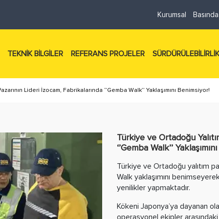
Kurumsal
Basında
TEKNİK BİLGİLER
REFERANS PROJELER
SÜRDÜRÜLEBİLİRLİ
azarının Lideri İzocam, Fabrikalarında ‘’Gemba Walk’’ Yaklaşımını Benimsiyor!
Türkiye ve Ortadoğu Yalıtı
‘’Gemba Walk’’ Yaklaşımını
Türkiye ve Ortadoğu yalıtım pa
Walk yaklaşımını benimseyerek s
yenilikler yapmaktadır.
Kökeni Japonya’ya dayanan ola
operasyonel ekipler arasındaki