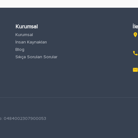
Kurumsal
İl
Kurumsal
location_o
İnsan Kaynakları
Blog
phon
Sıkça Sorulan Sorular
emai
S No: 0484002307900053