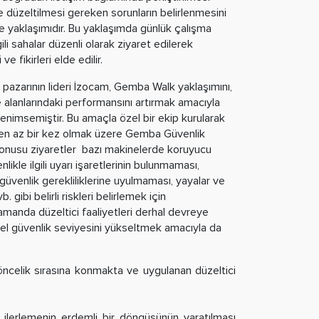
e düzeltilmesi gereken sorunların belirlenmesini
me yaklaşımıdır. Bu yaklaşımda günlük çalışma
gili sahalar düzenli olarak ziyaret edilerek
ve fikirleri elde edilir.
 pazarının lideri İzocam, Gemba Walk yaklaşımını,
re alanlarındaki performansını artırmak amacıyla
 benimsemiştir. Bu amaçla özel bir ekip kurularak
da en az bir kez olmak üzere Gemba Güvenlik
 konusu ziyaretler bazı makinelerde koruyucu
likle ilgili uyarı işaretlerinin bulunmaması,
üvenlik gerekliliklerine uyulmaması, yayalar ve
. gibi belirli riskleri belirlemek için
 zamanda düzeltici faaliyetleri derhal devreye
l güvenlik seviyesini yükseltmek amacıyla da
k öncelik sırasına konmakta ve uygulanan düzeltici
i ilerlemenin erdemli bir döngüsünün yaratılması