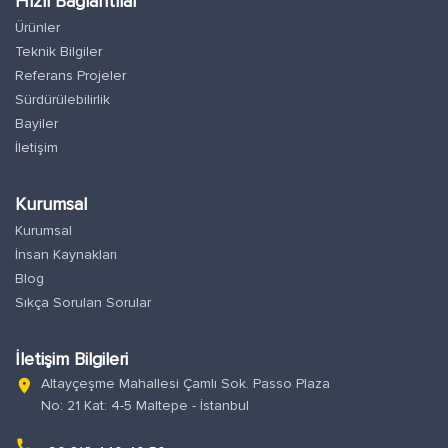
Hızlı Bağlantılar
Ürünler
Teknik Bilgiler
Referans Projeler
Sürdürülebilirlik
Bayiler
İletişim
Kurumsal
Kurumsal
İnsan Kaynakları
Blog
Sıkça Sorulan Sorular
İletişim Bilgileri
Altayçeşme Mahallesi Çamlı Sok. Passo Plaza
location_on
No: 21 Kat: 4-5 Maltepe - İstanbul
phone