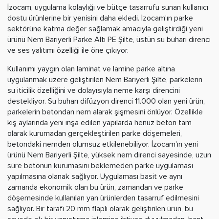
İzocam, uygulama kolaylığı ve bütçe tasarrufu sunan kullanıcı
dostu ürünlerine bir yenisini daha ekledi. İzocam’ın parke
sektörüne katma değer sağlamak amacıyla geliştirdiği yeni
ürünü Nem Bariyerli Parke Altı PE Şilte, üstün su buharı direnci
ve ses yalıtımı özelliği ile öne çıkıyor.
Kullanımı yaygın olan laminat ve lamine parke altına
uygulanmak üzere geliştirilen Nem Bariyerli Şilte, parkelerin
su iticilik özelliğini ve dolayısıyla neme karşı direncini
destekliyor. Su buharı difüzyon direnci 11.000 olan yeni ürün,
parkelerin betondan nem alarak şişmesini önlüyor. Özellikle
kış aylarında yeni inşa edilen yapılarda henüz beton tam
olarak kurumadan gerçekleştirilen parke döşemeleri,
betondaki nemden olumsuz etkilenebiliyor. İzocam'ın yeni
ürünü Nem Bariyerli Şilte, yüksek nem direnci sayesinde, uzun
süre betonun kurumasını beklemeden parke uygulaması
yapılmasına olanak sağlıyor. Uygulaması basit ve aynı
zamanda ekonomik olan bu ürün, zamandan ve parke
döşemesinde kullanılan yan ürünlerden tasarruf edilmesini
sağlıyor. Bir tarafı 20 mm flaplı olarak geliştirilen ürün, bu