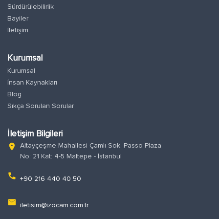
Sürdürülebilirlik
Bayiler
İletişim
Kurumsal
Kurumsal
İnsan Kaynakları
Blog
Sıkça Sorulan Sorular
İletişim Bilgileri
Altayçeşme Mahallesi Çamlı Sok. Passo Plaza
location_on
No: 21 Kat: 4-5 Maltepe - İstanbul
phone
+90 216 440 40 50
email
iletisim@izocam.com.tr