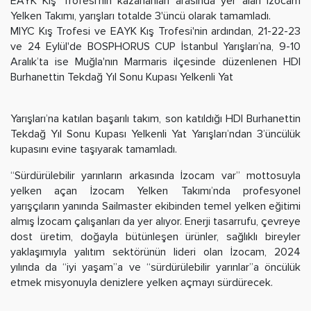
EAYK Kış Trofesi'nin kazananları arasında yer alan İzocam
Yelken Takımı, yarışları totalde 3'üncü olarak tamamladı.
MIYC Kış Trofesi ve EAYK Kış Trofesi'nin ardından, 21-22-23
ve 24 Eylül'de BOSPHORUS CUP İstanbul Yarışları’na, 9-10
Aralık’ta ise Muğla'nın Marmaris ilçesinde düzenlenen HDI
Burhanettin Tekdağ Yıl Sonu Kupası Yelkenli Yat
Yarışları’na katılan başarılı takım, son katıldığı HDI Burhanettin
Tekdağ Yıl Sonu Kupası Yelkenli Yat Yarışları’ndan 3’üncülük
kupasını evine taşıyarak tamamladı.
“Sürdürülebilir yarınların arkasında İzocam var” mottosuyla
yelken açan İzocam Yelken Takımı’nda profesyonel
yarışçıların yanında Sailmaster ekibinden temel yelken eğitimi
almış İzocam çalışanları da yer alıyor. Enerji tasarrufu, çevreye
dost üretim, doğayla bütünleşen ürünler, sağlıklı bireyler
yaklaşımıyla yalıtım sektörünün lideri olan İzocam, 2024
yılında da “iyi yaşam”a ve “sürdürülebilir yarınlar”a öncülük
etmek misyonuyla denizlere yelken açmayı sürdürecek.