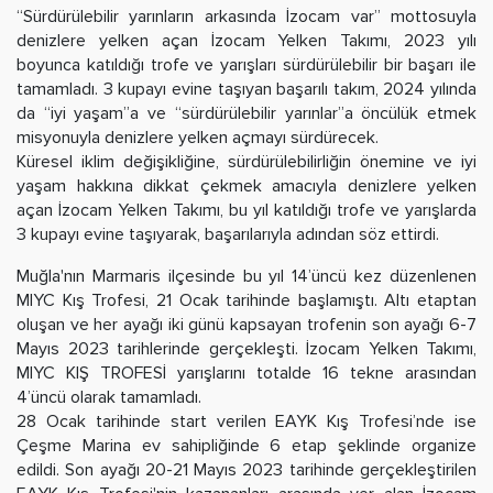
“Sürdürülebilir yarınların arkasında İzocam var” mottosuyla
denizlere yelken açan İzocam Yelken Takımı, 2023 yılı
boyunca katıldığı trofe ve yarışları sürdürülebilir bir başarı ile
tamamladı. 3 kupayı evine taşıyan başarılı takım, 2024 yılında
da “iyi yaşam”a ve “sürdürülebilir yarınlar”a öncülük etmek
misyonuyla denizlere yelken açmayı sürdürecek.
Küresel iklim değişikliğine, sürdürülebilirliğin önemine ve iyi
yaşam hakkına dikkat çekmek amacıyla denizlere yelken
açan İzocam Yelken Takımı, bu yıl katıldığı trofe ve yarışlarda
3 kupayı evine taşıyarak, başarılarıyla adından söz ettirdi.
Muğla'nın Marmaris ilçesinde bu yıl 14’üncü kez düzenlenen
MIYC Kış Trofesi, 21 Ocak tarihinde başlamıştı. Altı etaptan
oluşan ve her ayağı iki günü kapsayan trofenin son ayağı 6-7
Mayıs 2023 tarihlerinde gerçekleşti. İzocam Yelken Takımı,
MIYC KIŞ TROFESİ yarışlarını totalde 16 tekne arasından
4’üncü olarak tamamladı.
28 Ocak tarihinde start verilen EAYK Kış Trofesi’nde ise
Çeşme Marina ev sahipliğinde 6 etap şeklinde organize
edildi. Son ayağı 20-21 Mayıs 2023 tarihinde gerçekleştirilen