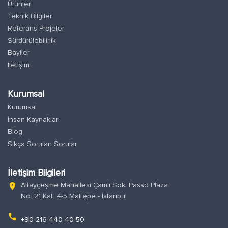
Ürünler
Teknik Bilgiler
Referans Projeler
Sürdürülebilirlik
Bayiler
İletişim
Kurumsal
Kurumsal
İnsan Kaynakları
Blog
Sıkça Sorulan Sorular
İletişim Bilgileri
Altayçeşme Mahallesi Çamlı Sok. Passo Plaza
location_on
No: 21 Kat: 4-5 Maltepe - İstanbul
phone
+90 216 440 40 50