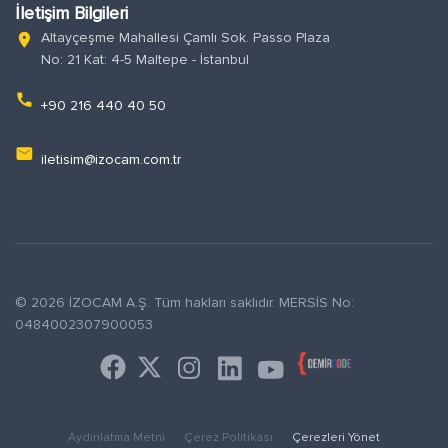
İletişim Bilgileri
Altayçeşme Mahallesi Çamlı Sok. Passo Plaza
location_on
No: 21 Kat: 4-5 Maltepe - İstanbul
phone
+90 216 440 40 50
email
iletisim@izocam.com.tr
© 2026 İZOCAM A.Ş. Tüm hakları saklıdır. MERSİS No:
0484002307900053
Aydınlatma Metni
Çerez Politikası
Çerezleri Yönet