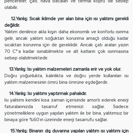
pencereler, çatı, hava bacaları ve termal köprü de sebep
olabilir.
12.Yanlış: Sıcak iklimde yer alan bina için ısı yalıtımı gerekli
değildir.
Yalıtım denilince akla kışın daha ekonomik ve konforlu ısınma
gelir, ancak yalıtım soğuktan korunma amaçlı olduğu kadar
sıcaktan korunma için de gereklidir. Ancak çatı araları yazın
70 C°’a kadar ısınabilmekte ve alt katların çok ısınmasına
sebep olabilmektedir.
13.Yanlış: Isı yalıtım malzemeleri zamanla erir ve yok olur.
Doğru yoğunlukta, kalınlıkta ve doğru yerde kullanılan ısı
yalıtım malzemesinin ömrü bina ömrüne eşdeğerdir.
14.Yanlış: Isı yalıtımı yaptırmak pahalıdır.
Isı yalıtımı kendini kısa zaman içerisinde amorti ederek enerji
faturalarınızda tasarruf etmenizi sağlar. Sadece
yönetmeliklere uygun yapılan yalıtım ile bir bina, yalıtımsız bir
binaya göre %60’ın üzerinde enerji tasarrufu sağlar.
15.Yanlış: Binanın dış duvarına yapılan yalıtım ısı yalıtımı için