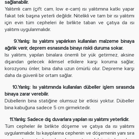
sağlanabilir.
Yalıtımlı cam (çift cam, low e-cam) ısı yalıtımına katkı yapar
fakat tek başına yeterli değildir. Nitelikli ve tam bir ısı yalıtımı
için evin tüm cepheleri ile birlikte taban ve çatıya da ısı
yalıtımı uygulanmalıdır.
9.Yanlış: Isı yalıtımı yapılırken kullanılan malzeme binaya
ağırlık verir, deprem esnasında binayı riskli duruma sokar.
Isı yalıtımı, yapılan binalara önemli bir yük getirmez, aksine
dışarıdan gelecek iklimsel etkilere karşı koruma sağlar,
korozyonu önler, bina daha uzun ömürlü olur. Depreme karşı
daha da güvenli bir ortam sağlar.
10.Yanlış: Isı yalıtımında kullanılan dübeller işlem sırasında
binaya zarar verebilir.
Dübellerin bina statiğine olumsuz bir etkisi yoktur. Dübeller
bina kabuğuna sadece 5 cm girmektedir.
11.Yanlış: Sadece dış duvarlara yapılan ısı yalıtımı yeterlidir.
Tüm cepheler ile birlikte döşeme ve çatıya da ısı yalıtımı
uygulanmalıdır. Isı kayıplarına cephenin ve döşemenin yanı sıra