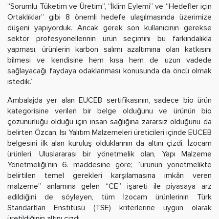
“Sorumlu Tüketim ve Üretim”, “İklim Eylemi” ve “Hedefler için
Ortaklıklar” gibi 8 önemli hedefe ulaşılmasında üzerimize
düşeni yapıyorduk. Ancak gerek son kullanıcının gerekse
sektör profesyonellerinin ürün seçimini bu farkındalıkla
yapması, ürünlerin karbon salımı azaltımına olan katkısını
bilmesi ve kendisine hem kısa hem de uzun vadede
sağlayacağı faydaya odaklanması konusunda da öncü olmak
istedik.”
Ambalajda yer alan EUCEB sertifikasının, sadece bio ürün
kategorisine verilen bir belge olduğunu ve ürünün bio
çözünürlüğü olduğu için insan sağlığına zararsız olduğunu da
belirten Özcan, Isı Yalıtım Malzemeleri üreticileri içinde EUCEB
belgesini ilk alan kuruluş olduklarının da altını çizdi. İzocam
ürünleri, Uluslararası bir yönetmelik olan, Yapı Malzeme
Yönetmeliği’nin 6. maddesine göre; “ürünün yönetmelikte
belirtilen temel gerekleri karşılamasına imkân veren
malzeme” anlamına gelen “CE” işareti ile piyasaya arz
edildiğini de söyleyen, tüm İzocam ürünlerinin Türk
Standartları Enstitüsü (TSE) kriterlerine uygun olarak
üretildiğinin altını çizdi.