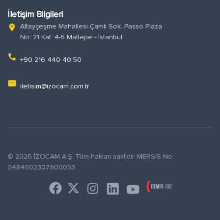
İletişim Bilgileri
Altayçeşme Mahallesi Çamlı Sok. Passo Plaza
location_on
No: 21 Kat: 4-5 Maltepe - İstanbul
phone
+90 216 440 40 50
email
iletisim@izocam.com.tr
© 2026 İZOCAM A.Ş. Tüm hakları saklıdır. MERSİS No:
0484002307900053