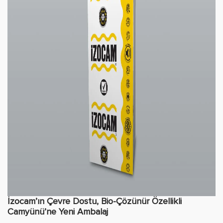
İzocam’ın Çevre Dostu, Bio-Çözünür Özellikli
Camyünü’ne Yeni Ambalaj