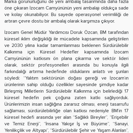
Marka görünürlüğünü de yeni ambalaj tasarımında daha fazla
öne çıkaran İzocam Camyününün yeni ambalajı oldukça sade
ve kolay okunabiliyor. Bu sayede operasyonel verimliliği de
artıran çevre dostu bir ambalaj olarak karşımıza çıkıyor.
İzocam Genel Müdür Yardımcısı Doruk Özcan, BM tarafından
küresel iklim değişikliği ile mücadele kapsamında geliştirilen
ve 2030 yılına kadar tamamlanması beklenen Sürdürülebilir
Kalkınma için Küresel Hedefler kapsamında İzocam
Camyününün katkısını ön plana çıkarma ve sektör lideri
olarak, sektör profesyonelleri arasında bu konuyla ilgili
farkındalığı artırma hedefinde olduklarını anlattı ve şunları
söyledi: “Yalıtım sektörünün doğası gereği ve İzocam’ın
ürünlerinin sahip olduğu özellikler sayesinde şimdiye kadar
Birleşmiş Milletlerin Sürdürülebilir Kalkınma için belirlediği 17
küresel hedefin pek çoğuna zaten katkı sağlıyorduk.
Ürünlerimizin insan sağlığına zararsız olması, enerji tasarrufu
sağlaması, sürdürülebilirliğe olan katkısı nedeniyle BM’in 17
küresel hedefi arasında yer alan “Sağlıklı Bireyler”, “Erişebilir
ve Temiz Enerji”, “İnsana Yakışır İş ve Büyüme”, “Sanayi,
Yenilikçilik ve Altyapı”, “Sürdürülebilir Şehir ve Yaşam Alanları”,