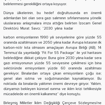
belirlenmesi gerekliliğini ortaya koyuyor.
Dünya ülkelerinin, bu hedef doğrultusunda en önemli
adımlardan biri olan sera gazı salımının sıfırlanmasına yönelik
uluslararası anlaşmalara imza attığını belirten İzocam Genel
Direktörü Murat Savcı; “2030 yılına kadar
karbon emisyonlarının 1990 yılı seviyelerine göre yüzde 55
oranında azaltılmasını ve 2050 yılına kadar Avrupa kıtasının ilk
karbon-nötr kıta olmasını amaçlayan Avrupa Birliği (AB), 14
Temmuz’da yayınladığı “Fit For 55 Package” ile yol haritasını
belirlediğine dikkat çekiyor. Buna göre 2030 yılına kadar sera
gazı emisyonunun yüzde 55 seviyesine çekilmesi için bina
sektöründe emisyonların yüzde 60 oranında azaltılması
gerekiyor. Binalardan ortaya çıkan emisyonların çoğu ise;
genel alan ısıtma ve soğutmasından kaynaklanıyor. Bu
noktada da binalarda yalıtımın önemi devreye giriyor. Yalıtım,
dünyamızı bekleyen küresel ısınma ve iklim krizi tehlikesiyle
mücadelede en önemli kalkanımız” diye konuştu.
Birleşmiş Milletler İklim Değişikliği Çerçeve Sözleşmesi'ne