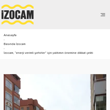
Anasayfa
-
Basında İzocam
-
İzocam, “enerji verimli şehirler” için yalıtımın önemine dikkat çekti