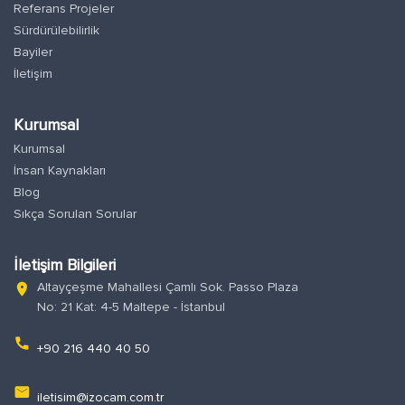
Referans Projeler
Sürdürülebilirlik
Bayiler
İletişim
Kurumsal
Kurumsal
İnsan Kaynakları
Blog
Sıkça Sorulan Sorular
İletişim Bilgileri
Altayçeşme Mahallesi Çamlı Sok. Passo Plaza
location_on
No: 21 Kat: 4-5 Maltepe - İstanbul
phone
+90 216 440 40 50
email
iletisim@izocam.com.tr