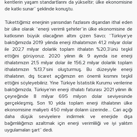
kentlerin yaşam standartlarını da yükseltir; ülke ekonomisine
de katkı sunar” şeklinde konuştu.
Tükettiğimiz enerjinin yarısından fazlasını dışarıdan ithal eden
bir ülke olarak “enerji verimli şehirler”in ülke ekonomisine de
katkısının büyük olacağının altını çizen Savcı; “Türkiye’ye
baktığımızda 2019 yılında enerji ithalatımızın 41,2 milyar dolar
ile 202,7 milyar dolarlık toplam ithalatın %20,3’ünü teşkil
ettiğini görüyoruz. 2020 yılının ilk 9 ayında ise enerji
ithalatımızın 21,5 milyar dolar ile 156,2 milyar dolarlık toplam
ithalatımızın %13,7’sini oluşturmuş. Bu düzeyiyle enerji
ithalatının, dış ticaret açığımızın en önemli kısmını teşkil
ettiğini söyleyebiliriz. Yine Türkiye İstatistik Kurumu verilerine
baktığımızda, Türkiye'nin enerji ithalatı faturası 2021 yılının ilk
çeyreğinde 8 milyar 695 milyon dolar seviyesinde
gerçekleşmiş. Son 10 yılda toplam enerji ithalatının ülke
ekonomisine maliyeti 450 milyar doların üzerinde… Cari açığı
daha düşük seviyelere indirmek ve enerjide dışa
bağımlılığımızı azaltmak için enerji verimliliği ve iyi yalıtım
uygulamaları şart” dedi.