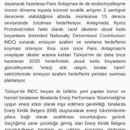
dayanarak hazırlanan Paris Anlaşması ile de endüstriyelleşme
öncesi döneme kıyasla küresel sıcaklık artışının 2 santigrat
derecenin olabildiğince altında, mümkünse 1,5 derece
seviyesinde tutulması hedefleniyor. Anlaşmada, Kyoto
Protokolü'nden farklı olarak, taraf ülkelerin ulusal katkı
beyanlarını (Intended Nationally Determined Contribution/
INDC) sunarak, emisyon azaltım ve sınırlama hedeflerini
koyması isteniyor. Kısa süre önce Paris Anlaşması'nı
onaylayan ülkeler arasına katılan Türkiye'nin de daha önce
hazırlanan 2030 hedefindeki ulusal katkı beyanlarını
güncelleyerek; "enerji, atık, ulaşım, binalar, tarım"
sektörlerinde emisyon azaltım hedeflerini yeniden sunması
planlanıyor.
Türkiye’de INDC beyanı ile birlikte, yeni yapılan konut ve
hizmet binalarının Binalarda Enerji Performans Yönetmeliği'ne
uygun enerji etkin olarak inşa edilmesi gerekliliği, binalarda
Enerji Kimlik Belgesi (EKB) oluşturularak enerji tüketimlerinin
yıllara bağlı olarak azaltılması zorunluluğunu getirdi.
Geçtiğimiz sene yürürlüğe girmiş olan Enerji Kimlik Belgesi
zorunluluğunun binaların ısı yalıtımı açısından değerinin