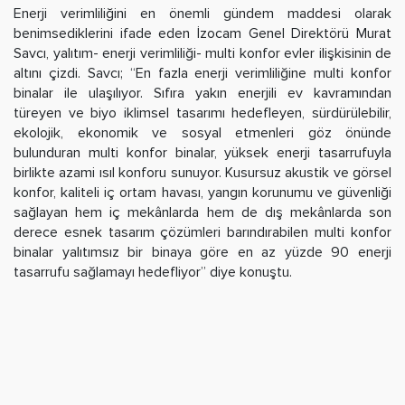
Enerji verimliliğini en önemli gündem maddesi olarak
benimsediklerini ifade eden İzocam Genel Direktörü Murat
Savcı, yalıtım- enerji verimliliği- multi konfor evler ilişkisinin de
altını çizdi. Savcı; “En fazla enerji verimliliğine multi konfor
binalar ile ulaşılıyor. Sıfıra yakın enerjili ev kavramından
türeyen ve biyo iklimsel tasarımı hedefleyen, sürdürülebilir,
ekolojik, ekonomik ve sosyal etmenleri göz önünde
bulunduran multi konfor binalar, yüksek enerji tasarrufuyla
birlikte azami ısıl konforu sunuyor. Kusursuz akustik ve görsel
konfor, kaliteli iç ortam havası, yangın korunumu ve güvenliği
sağlayan hem iç mekânlarda hem de dış mekânlarda son
derece esnek tasarım çözümleri barındırabilen multi konfor
binalar yalıtımsız bir binaya göre en az yüzde 90 enerji
tasarrufu sağlamayı hedefliyor” diye konuştu.