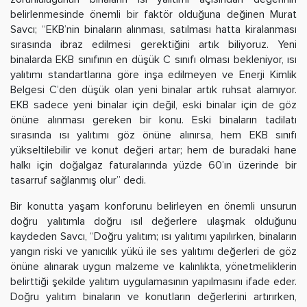
belirlenmesinde önemli bir faktör olduğuna değinen Murat
Savcı; “EKB’nin binaların alınması, satılması hatta kiralanması
sırasında ibraz edilmesi gerektiğini artık biliyoruz. Yeni
binalarda EKB sınıfının en düşük C sınıfı olması bekleniyor, ısı
yalıtımı standartlarına göre inşa edilmeyen ve Enerji Kimlik
Belgesi C’den düşük olan yeni binalar artık ruhsat alamıyor.
EKB sadece yeni binalar için değil, eski binalar için de göz
önüne alınması gereken bir konu. Eski binaların tadilatı
sırasında ısı yalıtımı göz önüne alınırsa, hem EKB sınıfı
yükseltilebilir ve konut değeri artar; hem de buradaki hane
halkı için doğalgaz faturalarında yüzde 60’ın üzerinde bir
tasarruf sağlanmış olur” dedi.
Bir konutta yaşam konforunu belirleyen en önemli unsurun
doğru yalıtımla doğru ısıl değerlere ulaşmak olduğunu
kaydeden Savcı, “Doğru yalıtım; ısı yalıtımı yapılırken, binaların
yangın riski ve yanıcılık yükü ile ses yalıtımı değerleri de göz
önüne alınarak uygun malzeme ve kalınlıkta, yönetmeliklerin
belirttiği şekilde yalıtım uygulamasının yapılmasını ifade eder.
Doğru yalıtım binaların ve konutların değerlerini artırırken,