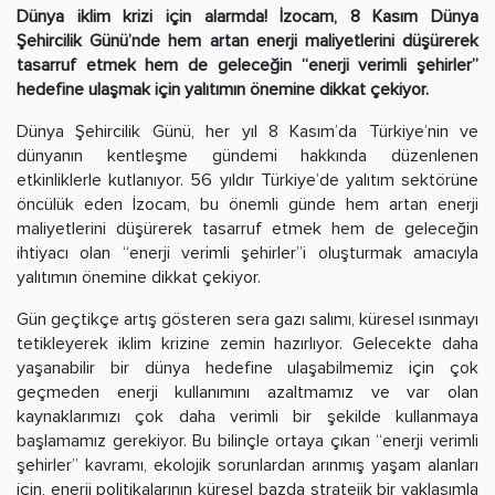
Dünya iklim krizi için alarmda! İzocam, 8 Kasım Dünya
Şehircilik Günü’nde hem artan enerji maliyetlerini düşürerek
tasarruf etmek hem de geleceğin “enerji verimli şehirler”
hedefine ulaşmak için yalıtımın önemine dikkat çekiyor.
Dünya Şehircilik Günü, her yıl 8 Kasım’da Türkiye’nin ve
dünyanın kentleşme gündemi hakkında düzenlenen
etkinliklerle kutlanıyor. 56 yıldır Türkiye’de yalıtım sektörüne
öncülük eden İzocam, bu önemli günde hem artan enerji
maliyetlerini düşürerek tasarruf etmek hem de geleceğin
ihtiyacı olan “enerji verimli şehirler”i oluşturmak amacıyla
yalıtımın önemine dikkat çekiyor.
Gün geçtikçe artış gösteren sera gazı salımı, küresel ısınmayı
tetikleyerek iklim krizine zemin hazırlıyor. Gelecekte daha
yaşanabilir bir dünya hedefine ulaşabilmemiz için çok
geçmeden enerji kullanımını azaltmamız ve var olan
kaynaklarımızı çok daha verimli bir şekilde kullanmaya
başlamamız gerekiyor. Bu bilinçle ortaya çıkan “enerji verimli
şehirler” kavramı, ekolojik sorunlardan arınmış yaşam alanları
için, enerji politikalarının küresel bazda stratejik bir yaklaşımla