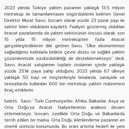
2023 yılında Türkiye yalıtım pazarının yaklaşık 13,5 milyon
metreküp ile tamamlanmasını öngördüklerini belirten Genel
Direktör Murat Savcı, İzocam olarak yüzde 23 pazar payı ile
sektör lideri olduklarını kaydetti. Faaliyet göstermiş oldukları
ihracat pazarlarında da yalıtım sektörünün öncüsü olarak, son
15 yılda 15 milyon metreküpten fazla ihracat
gerçekleştirdiklerini dile getiren Savcı, “Ülke ekonomimize
sağladığımız katkılarla birlikte çevre dostu ve sağlıklı yalıtım
çözümlerimizle sürdürülebilirliği de desteklemekteyiz” dedi.
Savcı, ihracat satışlarının toplam cirolarının içinde yaklaşık
yüzde 25’lik paya sahip olduğunu, 2023 yılında 67 ülkeye
yaklaşık 50 bayi ve müşterileriyle binalarda, sanayide ve
tesisatlarda kullanılan 600 bin metreküp yalıtım malzemesi
ihraç ettiklerini
belirtti. Savcı “Türki Cumhuriyetler, Afrika, Balkanlar, Asya ve
Orta Doğu’ya ihracat faaliyetlerimizi aralıksız devam
ettirmekteyiz. İzocam, özellikle Orta Doğu ve Balkanlarda
tercih edilen bir marka. Orta Doğu iklimlendirme pazarının en
önemli üreticisi konumunda. Bu oranı artırma hedefi ile yeni