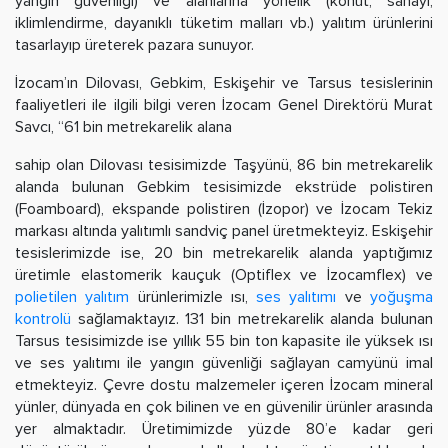
yangın güvenliği) ve alanlarına yönelik (konut, sanayi,
iklimlendirme, dayanıklı tüketim malları vb.) yalıtım ürünlerini
tasarlayıp üreterek pazara sunuyor.
İzocam’ın Dilovası, Gebkim, Eskişehir ve Tarsus tesislerinin
faaliyetleri ile ilgili bilgi veren İzocam Genel Direktörü Murat
Savcı, “61 bin metrekarelik alana
sahip olan Dilovası tesisimizde Taşyünü, 86 bin metrekarelik
alanda bulunan Gebkim tesisimizde ekstrüde polistiren
(Foamboard), ekspande polistiren (İzopor) ve İzocam Tekiz
markası altında yalıtımlı sandviç panel üretmekteyiz. Eskişehir
tesislerimizde ise, 20 bin metrekarelik alanda yaptığımız
üretimle elastomerik kauçuk (Optiflex ve İzocamflex) ve
polietilen yalıtım
ürünlerimizle ısı,
ses yalıtımı
ve
yoğuşma
kontrolü
sağlamaktayız. 131 bin metrekarelik alanda bulunan
Tarsus tesisimizde ise yıllık 55 bin ton kapasite ile yüksek ısı
ve ses yalıtımı ile yangın güvenliği sağlayan camyünü imal
etmekteyiz. Çevre dostu malzemeler içeren İzocam mineral
yünler, dünyada en çok bilinen ve en güvenilir ürünler arasında
yer almaktadır. Üretimimizde yüzde 80’e kadar geri