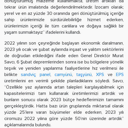
dönüştürülmüş malzeme kullanılmakta, üretim artıkları da
tekrar ürün imalatında değerlendirilmektedir. İzocam olarak;
yerel ve en az yüzde 30 oranında geri dönüştürülmüş içeriğe
sahip ürünlerimizle sürdürülebilirliğe hizmet ederken,
ürünlerimizin içeriği ile tüm canlılara ve doğaya sağlıklı bir
yaşam sunmaktayız” ifadelerini kullandı.
2022 yılının son çeyreğinde başlayan ekonomik daralmanın,
2023 yılı ocak ve şubat aylarında inşaat ve yalıtım sektörlerini
de doğrudan etkilediğini ifade eden Genel Direktör Murat
Savcı, 6 Şubat depremlerinden sonra ise bu bölgelere yönelik
teşvik ve yeniden yapılanma faaliyetlerine hız verilmesi ile
birlikte
sandviç panel
,
camyünü
,
taşyünü
,
XPS
ve
EPS
üretimlerini en verimli şekilde planladıklarını söyledi. Savcı,
“Özellikle yaz aylarında artan talepleri karşılayabilmek için
kapasitelerimizi tam kullanarak üretimlerimizi artırdık ve
bunların sonucu olarak 2023 bütçe hedeflerimizin tamamını
gerçekleştirdik. Hatta bazı ürün gruplarında miktarsal olarak
yüzde 25’lere varan büyümeler elde ederken, 2023 yılı
ciromuzu 2022 yılına göre yüzde 50’nin üzerinde artırdık”
açıklamalarında bulundu.