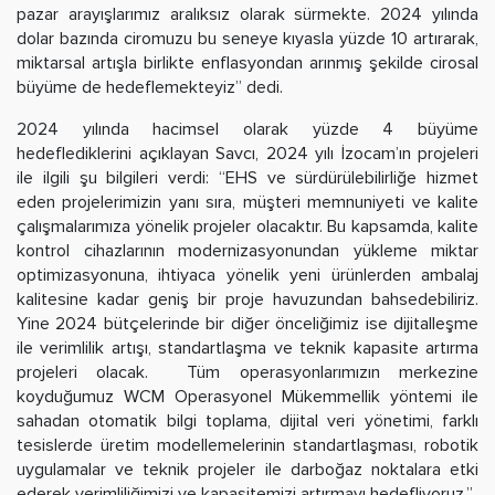
pazar arayışlarımız aralıksız olarak sürmekte. 2024 yılında
dolar bazında ciromuzu bu seneye kıyasla yüzde 10 artırarak,
miktarsal artışla birlikte enflasyondan arınmış şekilde cirosal
büyüme de hedeflemekteyiz” dedi.
2024 yılında hacimsel olarak yüzde 4 büyüme
hedeflediklerini açıklayan Savcı, 2024 yılı İzocam’ın projeleri
ile ilgili şu bilgileri verdi: “EHS ve sürdürülebilirliğe hizmet
eden projelerimizin yanı sıra, müşteri memnuniyeti ve kalite
çalışmalarımıza yönelik projeler olacaktır. Bu kapsamda, kalite
kontrol cihazlarının modernizasyonundan yükleme miktar
optimizasyonuna, ihtiyaca yönelik yeni ürünlerden ambalaj
kalitesine kadar geniş bir proje havuzundan bahsedebiliriz.
Yine 2024 bütçelerinde bir diğer önceliğimiz ise dijitalleşme
ile verimlilik artışı, standartlaşma ve teknik kapasite artırma
projeleri olacak. Tüm operasyonlarımızın merkezine
koyduğumuz WCM Operasyonel Mükemmellik yöntemi ile
sahadan otomatik bilgi toplama, dijital veri yönetimi, farklı
tesislerde üretim modellemelerinin standartlaşması, robotik
uygulamalar ve teknik projeler ile darboğaz noktalara etki
ederek verimliliğimizi ve kapasitemizi artırmayı hedefliyoruz.”