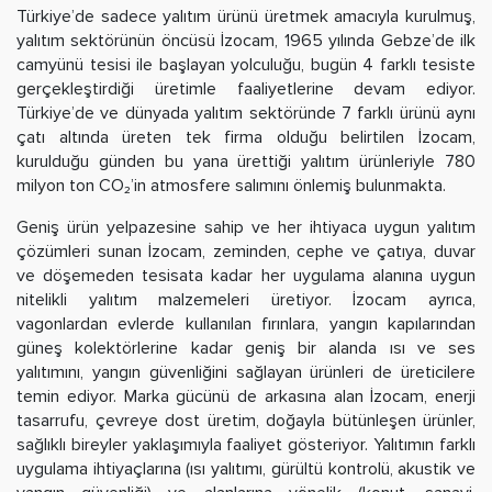
Türkiye’de sadece yalıtım ürünü üretmek amacıyla kurulmuş,
yalıtım sektörünün öncüsü İzocam, 1965 yılında Gebze’de ilk
camyünü tesisi ile başlayan yolculuğu, bugün 4 farklı tesiste
gerçekleştirdiği üretimle faaliyetlerine devam ediyor.
Türkiye’de ve dünyada yalıtım sektöründe 7 farklı ürünü aynı
çatı altında üreten tek firma olduğu belirtilen İzocam,
kurulduğu günden bu yana ürettiği yalıtım ürünleriyle 780
milyon ton CO₂’in atmosfere salımını önlemiş bulunmakta.
Geniş ürün yelpazesine sahip ve her ihtiyaca uygun yalıtım
çözümleri sunan İzocam, zeminden, cephe ve çatıya, duvar
ve döşemeden tesisata kadar her uygulama alanına uygun
nitelikli yalıtım malzemeleri üretiyor. İzocam ayrıca,
vagonlardan evlerde kullanılan fırınlara, yangın kapılarından
güneş kolektörlerine kadar geniş bir alanda ısı ve ses
yalıtımını, yangın güvenliğini sağlayan ürünleri de üreticilere
temin ediyor. Marka gücünü de arkasına alan İzocam, enerji
tasarrufu, çevreye dost üretim, doğayla bütünleşen ürünler,
sağlıklı bireyler yaklaşımıyla faaliyet gösteriyor. Yalıtımın farklı
uygulama ihtiyaçlarına (ısı yalıtımı, gürültü kontrolü, akustik ve