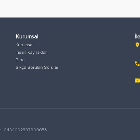
Kurumsal
İl
Kurumsal
location_o
İnsan Kaynakları
Blog
phon
Sıkça Sorulan Sorular
emai
S No: 0484002307900053