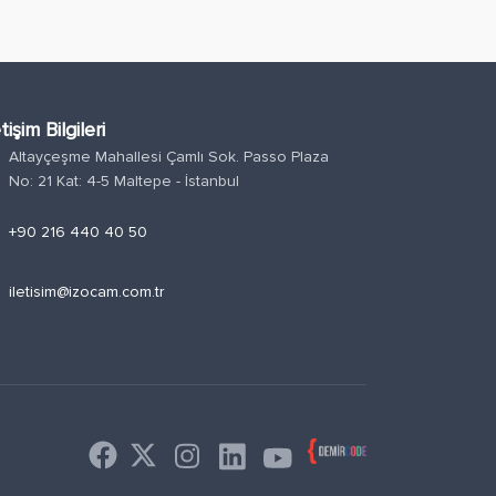
etişim Bilgileri
Altayçeşme Mahallesi Çamlı Sok. Passo Plaza
n
No: 21 Kat: 4-5 Maltepe - İstanbul
e
+90 216 440 40 50
l
iletisim@izocam.com.tr