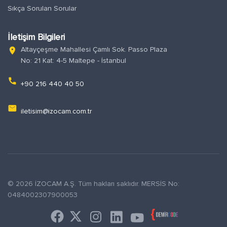
Sıkça Sorulan Sorular
İletişim Bilgileri
Altayçeşme Mahallesi Çamlı Sok. Passo Plaza
location_on
No: 21 Kat: 4-5 Maltepe - İstanbul
phone
+90 216 440 40 50
email
iletisim@izocam.com.tr
© 2026 İZOCAM A.Ş. Tüm hakları saklıdır. MERSİS No:
0484002307900053