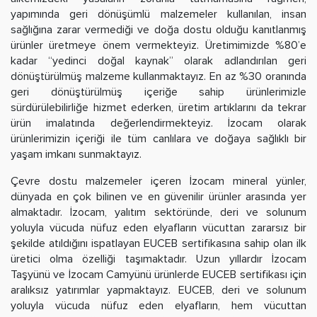
yapımında geri dönüşümlü malzemeler kullanılan, insan
sağlığına zarar vermediği ve doğa dostu olduğu kanıtlanmış
ürünler üretmeye önem vermekteyiz. Üretimimizde %80’e
kadar “yedinci doğal kaynak” olarak adlandırılan geri
dönüştürülmüş malzeme kullanmaktayız. En az %30 oranında
geri dönüştürülmüş içeriğe sahip ürünlerimizle
sürdürülebilirliğe hizmet ederken, üretim artıklarını da tekrar
ürün imalatında değerlendirmekteyiz. İzocam olarak
ürünlerimizin içeriği ile tüm canlılara ve doğaya sağlıklı bir
yaşam imkanı sunmaktayız.
Çevre dostu malzemeler içeren İzocam mineral yünler,
dünyada en çok bilinen ve en güvenilir ürünler arasında yer
almaktadır. İzocam, yalıtım sektöründe, deri ve solunum
yoluyla vücuda nüfuz eden elyafların vücuttan zararsız bir
şekilde atıldığını ispatlayan EUCEB sertifikasına sahip olan ilk
üretici olma özelliği taşımaktadır. Uzun yıllardır İzocam
Taşyünü ve İzocam Camyünü ürünlerde EUCEB sertifikası için
aralıksız yatırımlar yapmaktayız. EUCEB, deri ve solunum
yoluyla vücuda nüfuz eden elyafların, hem vücuttan