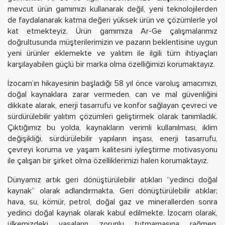
mevcut ürün gamımızı kullanarak değil, yeni teknolojilerden
de faydalanarak katma değeri yüksek ürün ve çözümlerle yol
kat etmekteyiz. Ürün gamımıza Ar-Ge çalışmalarımız
doğrultusunda müşterilerimizin ve pazarın beklentisine uygun
yeni ürünler eklemekte ve yalıtım ile ilgili tüm ihtiyaçları
karşılayabilen güçlü bir marka olma özelliğimizi korumaktayız.
İzocam’ın hikayesinin başladığı 58 yıl önce varoluş amacımızı,
doğal kaynaklara zarar vermeden, can ve mal güvenliğini
dikkate alarak, enerji tasarrufu ve konfor sağlayan çevreci ve
sürdürülebilir yalıtım çözümleri geliştirmek olarak tanımladık.
Çıktığımız bu yolda, kaynakların verimli kullanılması, iklim
değişikliği, sürdürülebilir yapıların inşası, enerji tasarrufu,
çevreyi koruma ve yaşam kalitesini iyileştirme motivasyonu
ile çalışan bir şirket olma özelliklerimizi halen korumaktayız.
Dünyamız artık geri dönüştürülebilir atıkları “yedinci doğal
kaynak” olarak adlandırmakta. Geri dönüştürülebilir atıklar;
hava, su, kömür, petrol, doğal gaz ve minerallerden sonra
yedinci doğal kaynak olarak kabul edilmekte. İzocam olarak,
ülkemizdeki yasaların zorunlu tutmamasına rağmen,