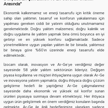
Arasında”
Ekonomik kalkınmamız ve enerji tasarrufu için kritik öneme
sahip olan yalıtımın, tasarruf ve konforun yakalanması için
yapılması gereken ciddi bir yatırım olduğunu unutmamamız
gerekmektedir. Doğru yalıtım malzemesi, doğru kalınlık ve
doğru uygulama ile yalıtım yapmak bina ömrü boyunca en iyi
getiriyi ve en yüksek konforu sağlamaktadır. Sadece
yönetmeliklere uygun yapılan yalıtım ile bir binada, yalıtımsız
bir binaya göre %60’ın üzerinde enerji tasarrufu elde
edilmektedir..
İzocam olarak, inovasyon ve Ar-Ge’ye verdiğimiz değer
sayesinde 58 yıldır yalıtım sektörünün lideriyiz. Değişen
piyasa koşullarına ve müşteri ihtiyaçlarına uygun olarak Ar-Ge
ve inovasyona yatırım yapmakta, doğru ihtiyaca doğru çözüm
geliştirme hedefi ile yaptığımız Ar-Ge çalışmalarımız
sayesinde daha ekonomik ve yüksek ısıl konfor sunan
ürünleri piyasaya sunmaya devam etmekteyiz. Her ihtiyaca
uygun ürün geliştirmek en önem verdiğimiz konuların başında
gelmekte. Ar-Ge ile ilgili hedeflerimize ulaşırken sadece