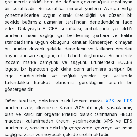
çözünerek atıldığı hem de doğada çözündüğünü ispatlayan
bir sertifikadır. Bu sertifika, mineral yünlerin Avrupa Birliği
yönetmeliklerine uygun olarak üretildiğini ve düzenli bir
şekilde bağımsız uzmanlar tarafından denetlendiğini ifade
eder. Dolayısıyla EUCEB sertifikası, ambalajında yer aldığı
ürünlerin insan sağlığı için belirlenmiş şartlara ve kalite
standartlarına uygun olduğunu kanıtlar. Kanserojen olmayan
bu ürünler düzenli şekilde denetlenir ve kullanım ömürleri
boyunca insan sağlığı için bir tehdit oluşturmaz. Bu nedenle
İzocam marka camyünü ve taşyünü ürünlerdeki EUCEB
logosu bir işaretten çok daha derin anlamlara sahiptir. Bu
logo, sürdürülebilir ve sağlıklı yarınlar için yalıtımda
farkındalıkla hareket etmemiz gerektiğinin önemli bir
göstergesidir.
Diğer taraftan, polistiren bazlı İzocam marka
XPS
ve
EPS
ürünlerimizde, ülkemizde Kasım 2019 itibariyle yasaklanmış
olan ve kalıcı bir organik kirletici olarak tanımlanan HBCD
maddesi kullanılmadan üretim yapılmaktadır. XPS ve EPS
ürünlerimiz, yasaların belirttiği çerçevede, çevreye ve insan
sağlığına zarar vermeyecek şekilde üretilmektedir.