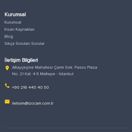
Kurumsal
Kurumsal
İnsan Kaynakları
Blog
Sıkça Sorulan Sorular
İletişim Bilgileri
Altayçeşme Mahallesi Çamlı Sok. Passo Plaza
location_on
No: 21 Kat: 4-5 Maltepe - İstanbul
phone
+90 216 440 40 50
email
iletisim@izocam.com.tr