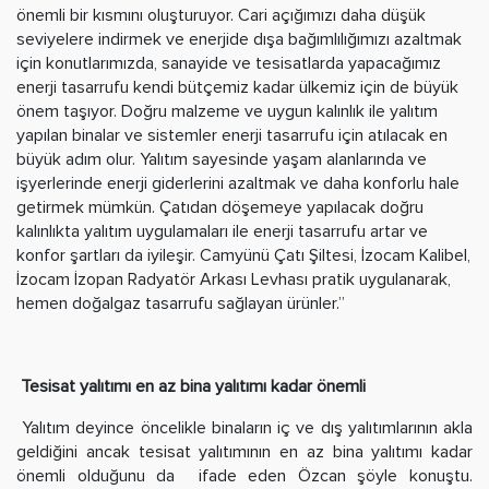
önemli bir kısmını oluşturuyor. Cari açığımızı daha düşük
seviyelere indirmek ve enerjide dışa bağımlılığımızı azaltmak
için konutlarımızda, sanayide ve tesisatlarda yapacağımız
enerji tasarrufu kendi bütçemiz kadar ülkemiz için de büyük
önem taşıyor. Doğru malzeme ve uygun kalınlık ile yalıtım
yapılan binalar ve sistemler enerji tasarrufu için atılacak en
büyük adım olur. Yalıtım sayesinde yaşam alanlarında ve
işyerlerinde enerji giderlerini azaltmak ve daha konforlu hale
getirmek mümkün. Çatıdan döşemeye yapılacak doğru
kalınlıkta yalıtım uygulamaları ile enerji tasarrufu artar ve
konfor şartları da iyileşir. Camyünü Çatı Şiltesi, İzocam Kalibel,
İzocam İzopan Radyatör Arkası Levhası pratik uygulanarak,
hemen doğalgaz tasarrufu sağlayan ürünler.”
Tesisat yalıtımı en az bina yalıtımı kadar önemli
Yalıtım deyince öncelikle binaların iç ve dış yalıtımlarının akla
geldiğini ancak tesisat yalıtımının en az bina yalıtımı kadar
önemli olduğunu da ifade eden Özcan şöyle konuştu.