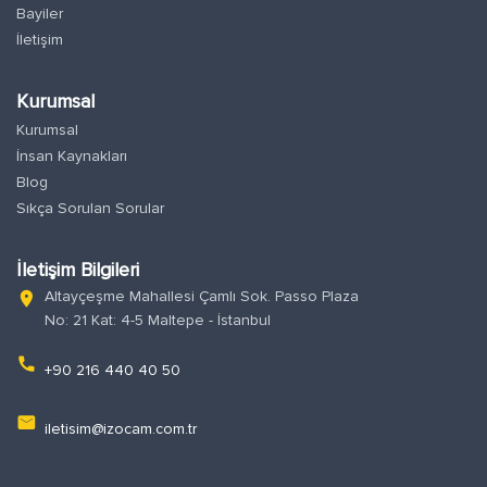
Bayiler
İletişim
Kurumsal
Kurumsal
İnsan Kaynakları
Blog
Sıkça Sorulan Sorular
İletişim Bilgileri
Altayçeşme Mahallesi Çamlı Sok. Passo Plaza
location_on
No: 21 Kat: 4-5 Maltepe - İstanbul
phone
+90 216 440 40 50
email
iletisim@izocam.com.tr