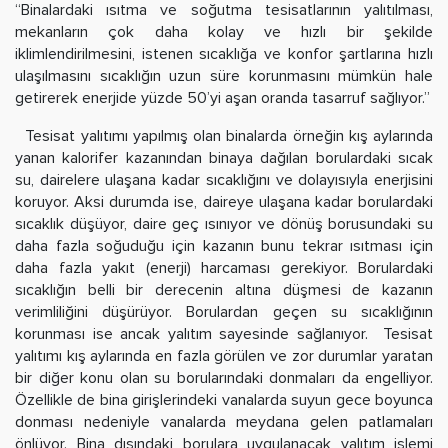
“Binalardaki ısıtma ve soğutma tesisatlarının yalıtılması,
mekanların çok daha kolay ve hızlı bir şekilde
iklimlendirilmesini, istenen sıcaklığa ve konfor şartlarına hızlı
ulaşılmasını sıcaklığın uzun süre korunmasını mümkün hale
getirerek enerjide yüzde 50’yi aşan oranda tasarruf sağlıyor.”
Tesisat yalıtımı yapılmış olan binalarda örneğin kış aylarında
yanan kalorifer kazanından binaya dağılan borulardaki sıcak
su, dairelere ulaşana kadar sıcaklığını ve dolayısıyla enerjisini
koruyor. Aksi durumda ise, daireye ulaşana kadar borulardaki
sıcaklık düşüyor, daire geç ısınıyor ve dönüş borusundaki su
daha fazla soğuduğu için kazanın bunu tekrar ısıtması için
daha fazla yakıt (enerji) harcaması gerekiyor. Borulardaki
sıcaklığın belli bir derecenin altına düşmesi de kazanın
verimliliğini düşürüyor. Borulardan geçen su sıcaklığının
korunması ise ancak yalıtım sayesinde sağlanıyor. Tesisat
yalıtımı kış aylarında en fazla görülen ve zor durumlar yaratan
bir diğer konu olan su borularındaki donmaları da engelliyor.
Özellikle de bina girişlerindeki vanalarda suyun gece boyunca
donması nedeniyle vanalarda meydana gelen patlamaları
önlüyor. Bina dışındaki borulara uygulanacak yalıtım işlemi