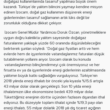
doğalgaz kullanımlarında tasarruf yapılması büyük önem
kazandı. Türkiye´de yalıtım bilincini yaymayı kendine misyon
edinen İzocam, doğal gaz kullanımını düşürerek enerji
giderlerinden tasarruf sağlamanın artık lüks değil bir
zorunluluk olduğuna dikkat çekiyor.
İzocam Genel Müdür Yardımcısı Doruk Özcan, yönetmeliklere
uygun doğru kalınlıkta yalıtım sayesinde doğalgaz
faturalarının yaklaşık yüzde 60 oranında düşürülebileceğini
belirterek şunları söyledi. “Doğal gaz fiyatları arttı ve hem
evlerde hem de işyerlerinde vatandaşlarımız faturaları düşük
tutabilmenin yollarını arıyor. İzocam olarak bu konuda
vatandaşlarımızı bilinçlendirmeyi çok önemsiyoruz ve her
fırsatta ev ya da işyerlerinde enerji giderlerinin azaltılmasında
yalıtımın büyük katkı sağladığını vurguluyoruz. Türkiye’nin
2018 yılında enerji ithalatı bir önceki yıla kıyasla %15,6 artışla
43 milyar dolar olarak gerçekleşti. Son 10 yılda enerji
ithalatımızın ülke ekonomisine bedeli 439 milyar dolar.
Tükettiğimiz enerjinin dörtte üçünden fazlasını dışarıdan ithal
ediyoruz. Bu düzeyiyle toplam ithalat içinde %19,3 payı olan
enerji ithalatı, 55 milyar dolarlık 2018 yılı dış ticaret açığının