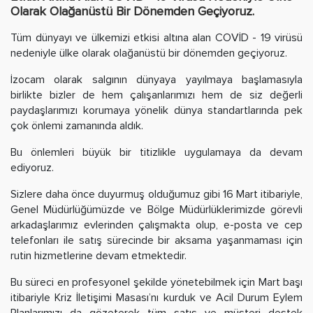
Olarak Olağanüstü Bir Dönemden Geçiyoruz.
Tüm dünyayı ve ülkemizi etkisi altına alan COVİD - 19 virüsü
nedeniyle ülke olarak olağanüstü bir dönemden geçiyoruz.
İzocam olarak salgının dünyaya yayılmaya başlamasıyla
birlikte bizler de hem çalışanlarımızı hem de siz değerli
paydaşlarımızı korumaya yönelik dünya standartlarında pek
çok önlemi zamanında aldık.
Bu önlemleri büyük bir titizlikle uygulamaya da devam
ediyoruz.
Sizlere daha önce duyurmuş olduğumuz gibi 16 Mart itibariyle,
Genel Müdürlüğümüzde ve Bölge Müdürlüklerimizde görevli
arkadaşlarımız evlerinden çalışmakta olup, e-posta ve cep
telefonları ile satış sürecinde bir aksama yaşanmaması için
rutin hizmetlerine devam etmektedir.
Bu süreci en profesyonel şekilde yönetebilmek için Mart başı
itibariyle Kriz İletişimi Masası’nı kurduk ve Acil Durum Eylem
Planlarımızı da gözeterek tüm satış ve müşteri destek