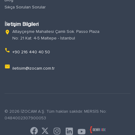
Sıkça Sorulan Sorular
İletişim Bilgileri
Altayçeşme Mahallesi Çamlı Sok. Passo Plaza
location_on
No: 21 Kat: 4-5 Maltepe - İstanbul
phone
+90 216 440 40 50
email
iletisim@izocam.com.tr
© 2026 İZOCAM A.Ş. Tüm hakları saklıdır. MERSİS No:
0484002307900053