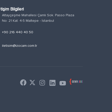
etişim Bilgileri
Altayçeşme Mahallesi Çamlı Sok. Passo Plaza
n
No: 21 Kat: 4-5 Maltepe - İstanbul
e
+90 216 440 40 50
l
iletisim@izocam.com.tr