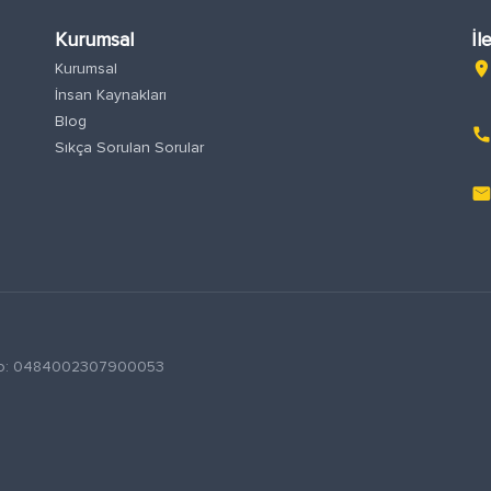
Kurumsal
İl
Kurumsal
location_o
İnsan Kaynakları
Blog
phon
Sıkça Sorulan Sorular
emai
S No: 0484002307900053