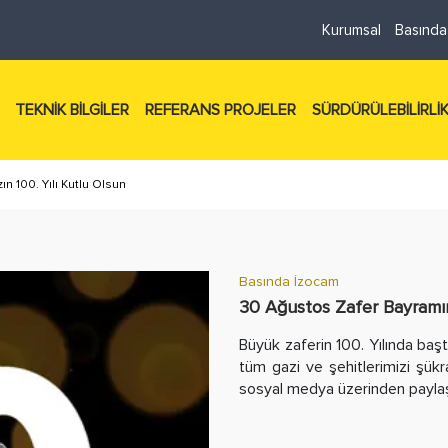
Kurumsal
Basında
TEKNİK BİLGİLER
REFERANS PROJELER
SÜRDÜRÜLEBİLİRLİ
n 100. Yılı Kutlu Olsun
Basında İzocam
30 Ağustos Zafer Bayramımı
Büyük zaferin 100. Yılında ba
tüm gazi ve şehitlerimizi şükr
sosyal medya üzerinden paylaşt