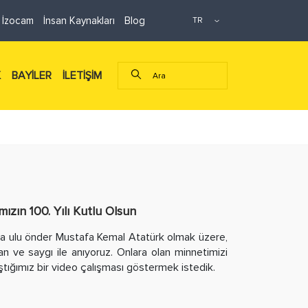
 İzocam
İnsan Kaynakları
Blog
K
BAYİLER
İLETİŞİM
zın 100. Yılı Kutlu Olsun
şta ulu önder Mustafa Kemal Atatürk olmak üzere,
an ve saygı ile anıyoruz. Onlara olan minnetimizi
ığımız bir video çalışması göstermek istedik.